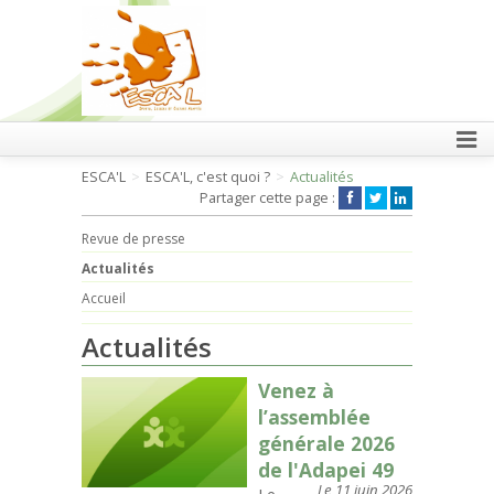
FAIRE UN DON
ESCA'L
ESCA'L, c'est quoi ?
Actualités
Partager cette page :
Revue de presse
Actualités
Accueil
Actualités
Venez à
l’assemblée
générale 2026
de l'Adapei 49
Le 11 juin 2026