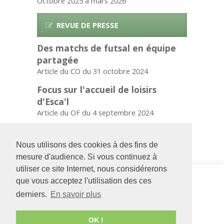
Octobre 2025 à mars 2026
REVUE DE PRESSE
Des matchs de futsal en équipe
partagée
Article du CO du 31 octobre 2024
Focus sur l'accueil de loisirs
d'Esca'l
Article du OF du 4 septembre 2024
Forum de l'emploi à Cholet
Articles du OF et du CO du 8 avril 2024
Nous utilisons des cookies à des fins de
mesure d'audience. Si vous continuez à
utiliser ce site Internet, nous considérerons
Siège social
ESCA'L
que vous acceptez l'utilisation des ces
126 rue Saint Léonard
La Cité
-
58 Bd
derniers.
En savoir plus
-
BP 71857
du Doyenné
49018
Angers
CEDEX
49100
ANGERS
01
02 41 22 06 70
OK !
02 41 68 98 50