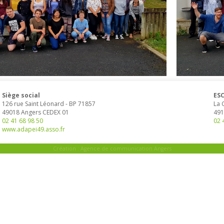
Siège social
ESC
126 rue Saint Léonard
-
BP 71857
La 
49018
Angers
CEDEX 01
491
02 41 68 98 50
02 
www.adapei49.asso.fr
Création :
Agence de communication Angers