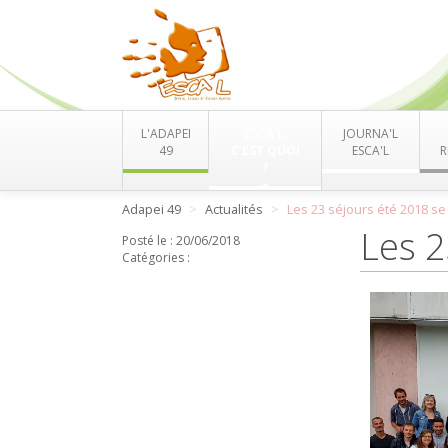
L'ADAPEI
ESCA'L,
JOURNA'L
49
C'EST QUOI
ESCA'L
R
?
Adapei 49
Actualités
Les 23 séjours été 2018 se 
Les 2
Posté le :
20/06/2018
Catégories :