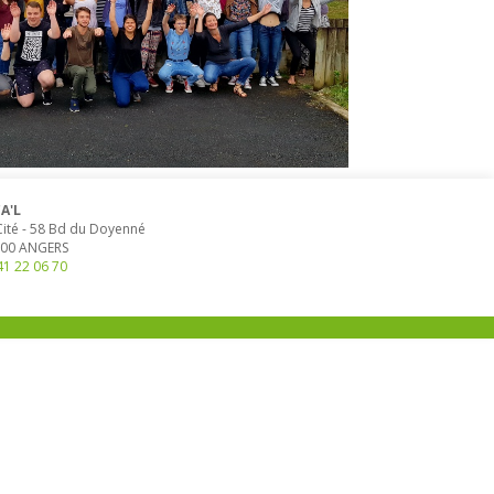
A'L
Cité
-
58 Bd du Doyenné
00
ANGERS
41 22 06 70