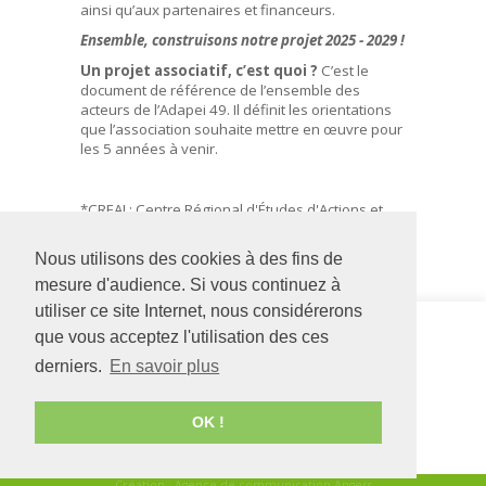
ainsi qu’aux partenaires et financeurs.
Ensemble, construisons notre projet 2025 - 2029 !
Un projet associatif, c’est quoi ?
C’est le
document de référence de l’ensemble des
acteurs de l’Adapei 49. Il définit les orientations
que l’association souhaite mettre en œuvre pour
les 5 années à venir.
*CREAI : Centre Régional d'Études d'Actions et
d'Informations, en faveur des personnes en
situation de vulnérabilité
Nous utilisons des cookies à des fins de
mesure d'audience. Si vous continuez à
utiliser ce site Internet, nous considérerons
Siège social
ESCA'L
que vous acceptez l'utilisation des ces
126 rue Saint Léonard
La Cité
-
58 Bd
derniers.
En savoir plus
-
BP 71857
du Doyenné
49018
Angers
CEDEX
49100
ANGERS
01
02 41 22 06 70
OK !
02 41 68 98 50
www.adapei49.asso.fr
Création :
Agence de communication Angers