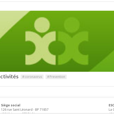
ctivités
#
coronavirus
#
Prevention
Siège social
ESC
126 rue Saint Léonard
-
BP 71857
La 
49018
Angers
CEDEX 01
491