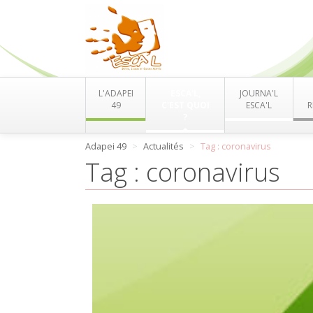
L'ADAPEI
ESCA'L,
JOURNA'L
49
C'EST QUOI
ESCA'L
R
?
Adapei 49
Actualités
Tag : coronavirus
Tag : coronavirus