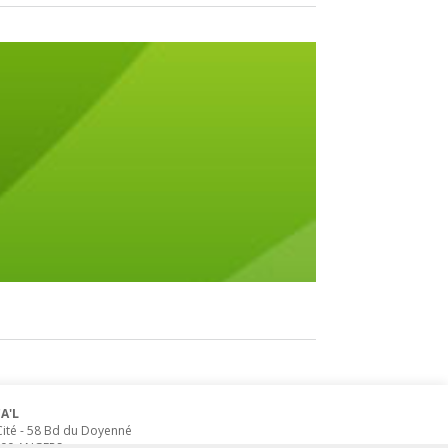
A'L
Cité
-
58 Bd du Doyenné
00
ANGERS