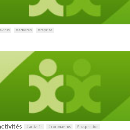
avirus
#
activités
#
reprise
activités
#
activités
#
coronavirus
#
suspension