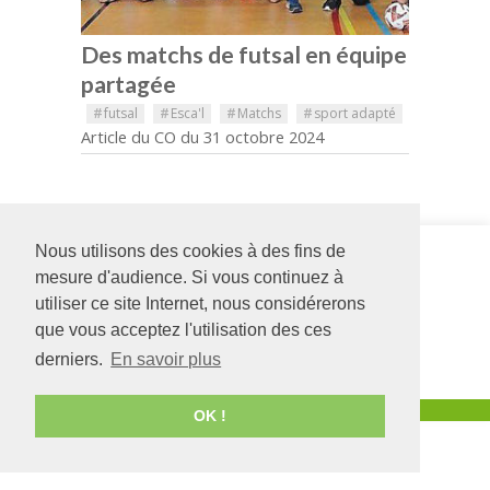
Des matchs de futsal en équipe
partagée
#
futsal
#
Esca'l
#
Matchs
#
sport adapté
Article du CO du 31 octobre 2024
Nous utilisons des cookies à des fins de
Siège social
ESCA'L
126 rue Saint Léonard
La Cité
-
58 Bd
mesure d'audience. Si vous continuez à
-
BP 71857
du Doyenné
utiliser ce site Internet, nous considérerons
49018
Angers
CEDEX
49100
ANGERS
que vous acceptez l'utilisation des ces
01
02 41 22 06 70
02 41 68 98 50
derniers.
En savoir plus
www.adapei49.asso.fr
Création :
Agence de communication Angers
OK !