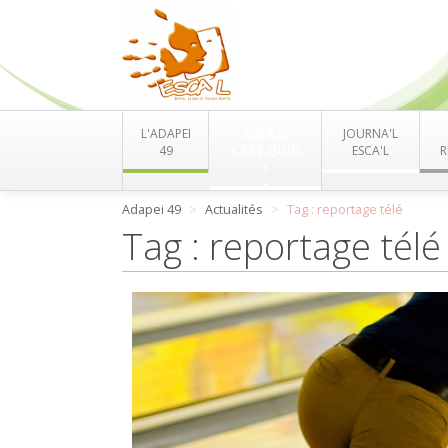
L'ADAPEI
ESCA'L,
JOURNA'L
49
C'EST QUOI
ESCA'L
R
?
Adapei 49
Actualités
Tag : reportage télé
Tag : reportage télé