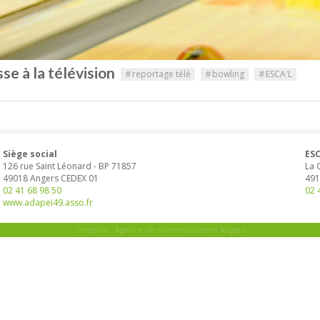
se à la télévision
#
reportage télé
#
bowling
#
ESCA'L
Siège social
ESC
126 rue Saint Léonard
-
BP 71857
La 
49018
Angers
CEDEX 01
491
02 41 68 98 50
02 
www.adapei49.asso.fr
Création :
Agence de communication Angers