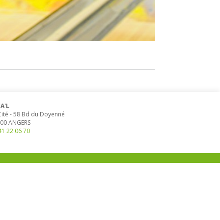
A'L
Cité
-
58 Bd du Doyenné
00
ANGERS
41 22 06 70