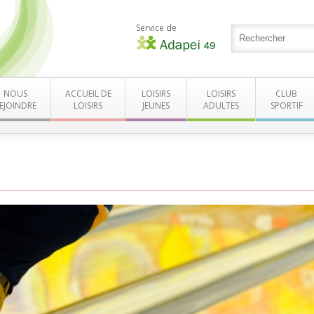
Service de
NOUS
ACCUEIL DE
LOISIRS
LOISIRS
CLUB
EJOINDRE
LOISIRS
JEUNES
ADULTES
SPORTIF